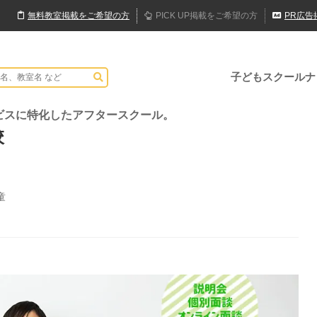
無料
教室
掲載
をご希望の方
PICK UP
掲載
をご希望の方
PR
広告
子どもスクールナ
ビスに特化したアフタースクール。
校
童