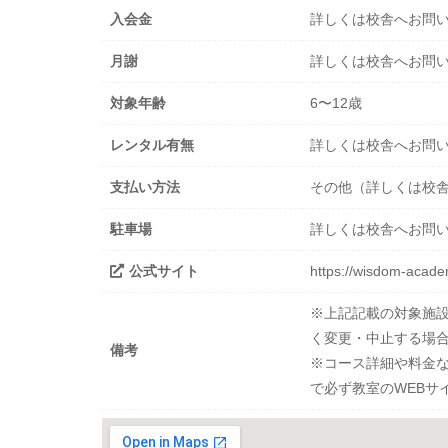
入会金
詳しくは校舎へお問
月謝
詳しくは校舎へお問
対象年齢
6〜12歳
レンタル有無
詳しくは校舎へお問
支払い方法
その他（詳しくは校
駐車場
詳しくは校舎へお問
公式サイト
https://wisdom-acade
※上記記載の対象施
く変更・中止する場
備考
※コース詳細や料金
で必ず教室のWEBサ