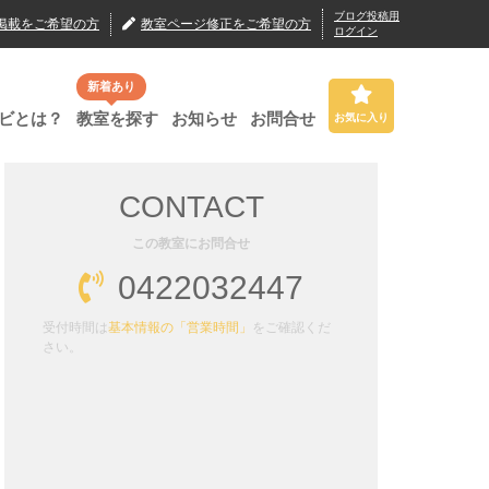
ブログ投稿用
掲載
をご希望の方
教室ページ修正
をご希望の方
ログイン
新着あり
ビとは？
教室を探す
お知らせ
お問合せ
お気に入り
CONTACT
この教室にお問合せ
0422032447
受付時間は
基本情報の「営業時間」
をご確認くだ
さい。