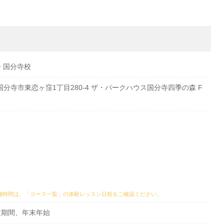
 国分寺校
京都国分寺市東恋ヶ窪1丁目280-4 ザ・パークハウス国分寺四季の森 F
施時間は、
「コース一覧」の体験レッスン日程
をご確認ください。
盆期間、年末年始