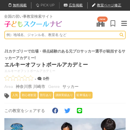
無料
掲載
PICK UP
広告掲載
教室ページ修正
全国の習い事教室検索サイト
new
J1カテゴリーで出場・得点経験のある元プロサッカー選手が統括するサ
ッカーアカデミー!
エルキーオフットボールアカデミー
エルキーオフットボールアカデミー
-
0件
神奈川県 川崎市
サッカー
人気
初心者歓迎
割引あり
講師実績あり
駐車場あり
この教室をシェアする