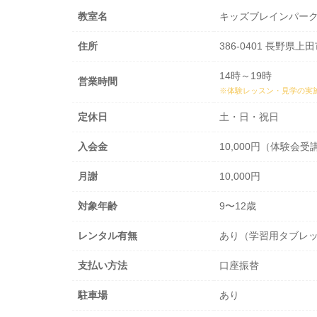
教室名
キッズブレインパーク
住所
386-0401 長野県上
14時～19時
営業時間
※体験レッスン・見学の実
定休日
土・日・祝日
入会金
10,000円（体験
月謝
10,000円
対象年齢
9〜12歳
レンタル有無
あり（学習用タブレ
支払い方法
口座振替
駐車場
あり