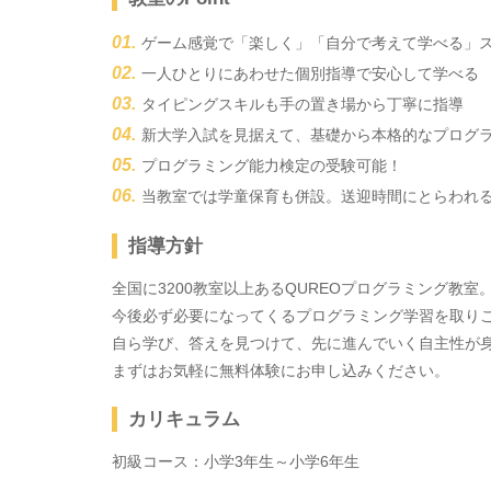
ゲーム感覚で「楽しく」「自分で考えて学べる」
一人ひとりにあわせた個別指導で安心して学べる
タイピングスキルも手の置き場から丁寧に指導
新大学入試を見据えて、基礎から本格的なプログ
プログラミング能力検定の受験可能！
当教室では学童保育も併設。送迎時間にとらわれ
指導方針
全国に3200教室以上あるQUREOプログラミング教室
今後必ず必要になってくるプログラミング学習を取り
自ら学び、答えを見つけて、先に進んでいく自主性が
まずはお気軽に無料体験にお申し込みください。
カリキュラム
初級コース：小学3年生～小学6年生