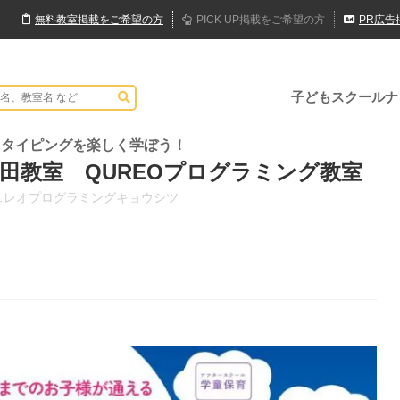
無料
教室
掲載
をご希望の方
PICK UP
掲載
をご希望の方
PR
広告
子どもスクールナ
とタイピングを楽しく学ぼう！
田教室 QUREOプログラミング教室
ュレオプログラミングキョウシツ