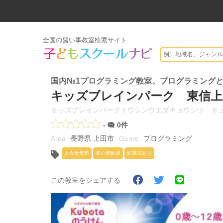
全国の習い事教室検索サイト
国内№1プログラミング教室。プログラミング
キッズブレインパーク 東信上
キッズブレインパークトウシンウエダキョウシツ キ
-
0件
長野県 上田市
プログラミング
入会金無料
初心者歓迎
駐車場あり
この教室をシェアする