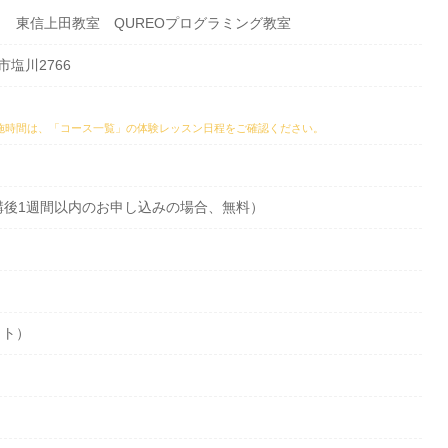
 東信上田教室 QUREOプログラミング教室
田市塩川2766
施時間は、
「コース一覧」の体験レッスン日程
をご確認ください。
会受講後1週間以内のお申し込みの場合、無料）
ット）