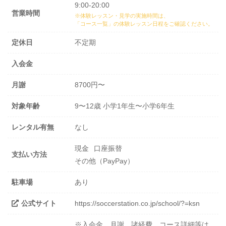
9:00-20:00
営業時間
※体験レッスン・見学の実施時間は、
「コース一覧」の体験レッスン日程
をご確認ください。
定休日
不定期
入会金
月謝
8700円〜
対象年齢
9〜12歳 小学1年生〜小学6年生
レンタル有無
なし
現金
口座振替
支払い方法
その他（PayPay）
駐車場
あり
公式サイト
https://soccerstation.co.jp/school/?=ksn
※入会金、月謝、諸経費、コース詳細等は