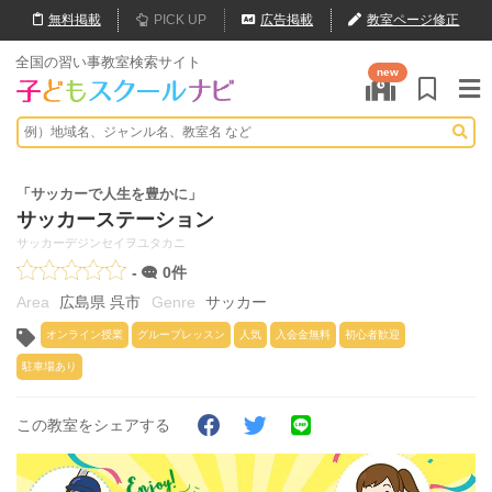
無料
掲載
PICK UP
広告掲載
教室ページ修正
全国の習い事教室検索サイト
new
「サッカーで人生を豊かに」
サッカーステーション
サッカーデジンセイヲユタカニ
-
0件
広島県 呉市
サッカー
オンライン授業
グループレッスン
人気
入会金無料
初心者歓迎
駐車場あり
この教室をシェアする