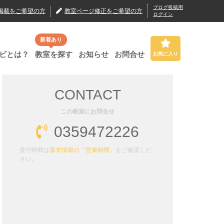
ブログ投稿用
掲載
をご希望の方
教室ページ修正
をご希望の方
ログイン
新着あり
ビとは？
教室を探す
お知らせ
お問合せ
お気に入り
CONTACT
この教室にお問合せ
0359472226
受付時間は
基本情報の「営業時間」
をご確認くだ
さい。