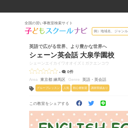
全国の習い事教室検索サイト
英語で広がる世界、より豊かな世界へ
シェーン英会話 大泉学園校
シェーンエイカイワオオイズミガクエンコウ
-
0件
東京都 練馬区
英語・英会話
グループレッスン
人気
初心者歓迎
講師実績あり
この教室をシェアする