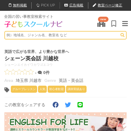
無料
掲載
PICK UP
広告掲載
教室ページ修正
全国の習い事教室検索サイト
new
英語で広がる世界、より豊かな世界へ
シェーン英会話 川越校
シェーンエイカイワカワゴエコウ
-
0件
埼玉県 川越市
英語・英会話
グループレッスン
人気
初心者歓迎
講師実績あり
この教室をシェアする