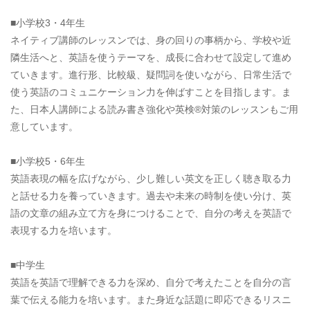
■小学校3・4年生
ネイティブ講師のレッスンでは、身の回りの事柄から、学校や近
隣生活へと、英語を使うテーマを、成長に合わせて設定して進め
ていきます。進行形、比較級、疑問詞を使いながら、日常生活で
使う英語のコミュニケーション力を伸ばすことを目指します。ま
た、日本人講師による読み書き強化や英検®対策のレッスンもご用
意しています。
■小学校5・6年生
英語表現の幅を広げながら、少し難しい英文を正しく聴き取る力
と話せる力を養っていきます。過去や未来の時制を使い分け、英
語の文章の組み立て方を身につけることで、自分の考えを英語で
表現する力を培います。
■中学生
英語を英語で理解できる力を深め、自分で考えたことを自分の言
葉で伝える能力を培います。また身近な話題に即応できるリスニ