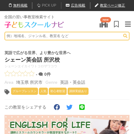
無料
掲載
PICK UP
広告掲載
教室ページ修正
全国の習い事教室検索サイト
new
英語で広がる世界、より豊かな世界へ
シェーン英会話 所沢校
シェーンエイカイワトコロザワコウ
-
0件
埼玉県 所沢市
英語・英会話
グループレッスン
人気
初心者歓迎
講師実績あり
この教室をシェアする