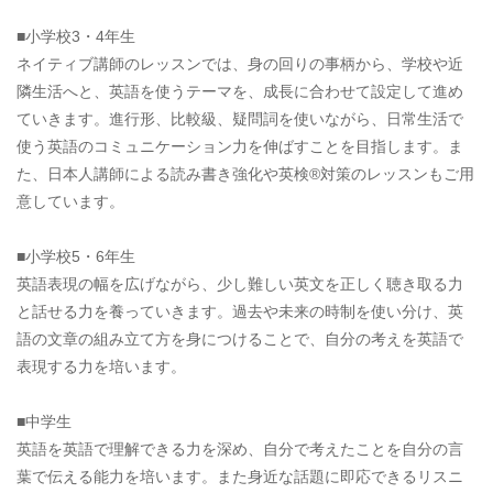
■小学校3・4年生
ネイティブ講師のレッスンでは、身の回りの事柄から、学校や近
隣生活へと、英語を使うテーマを、成長に合わせて設定して進め
ていきます。進行形、比較級、疑問詞を使いながら、日常生活で
使う英語のコミュニケーション力を伸ばすことを目指します。ま
た、日本人講師による読み書き強化や英検®対策のレッスンもご用
意しています。
■小学校5・6年生
英語表現の幅を広げながら、少し難しい英文を正しく聴き取る力
と話せる力を養っていきます。過去や未来の時制を使い分け、英
語の文章の組み立て方を身につけることで、自分の考えを英語で
表現する力を培います。
■中学生
英語を英語で理解できる力を深め、自分で考えたことを自分の言
葉で伝える能力を培います。また身近な話題に即応できるリスニ