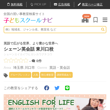
無料
掲載
PICK UP
広告掲載
教室ページ修正
全国の習い事教室検索サイト
new
英語で広がる世界、より豊かな世界へ
シェーン英会話 東川口校
シェーンエイカイワヒガシカワグチコウ
-
0件
埼玉県 川口市
英語・英会話
グループレッスン
人気
初心者歓迎
講師実績あり
この教室をシェアする