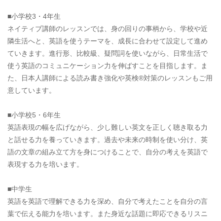
■小学校3・4年生
ネイティブ講師のレッスンでは、身の回りの事柄から、学校や近
隣生活へと、英語を使うテーマを、成長に合わせて設定して進め
ていきます。進行形、比較級、疑問詞を使いながら、日常生活で
使う英語のコミュニケーション力を伸ばすことを目指します。ま
た、日本人講師による読み書き強化や英検®対策のレッスンもご用
意しています。
■小学校5・6年生
英語表現の幅を広げながら、少し難しい英文を正しく聴き取る力
と話せる力を養っていきます。過去や未来の時制を使い分け、英
語の文章の組み立て方を身につけることで、自分の考えを英語で
表現する力を培います。
■中学生
英語を英語で理解できる力を深め、自分で考えたことを自分の言
葉で伝える能力を培います。また身近な話題に即応できるリスニ