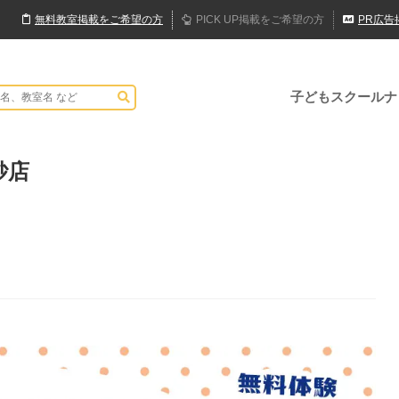
無料
教室
掲載
をご希望の方
PICK UP
掲載
をご希望の方
PR
広告
子どもスクールナ
砂店