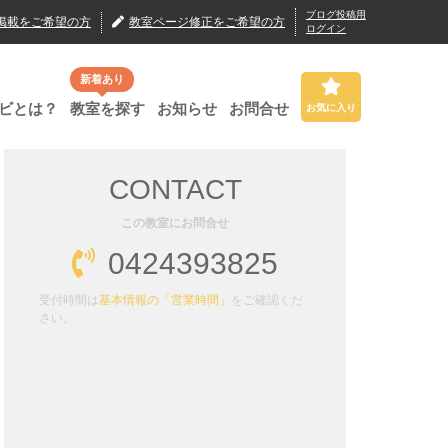
ブログ投稿用
掲載
をご希望の方
教室ページ修正
をご希望の方
ログイン
新着あり
ビとは？
教室を探す
お知らせ
お問合せ
お気に入り
CONTACT
この教室にお問合せ
0424393825
受付時間は
基本情報の「営業時間」
をご確認くだ
さい。