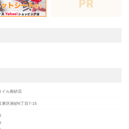
タイル南砂店
都江東区南砂6丁目7‐15
0
0