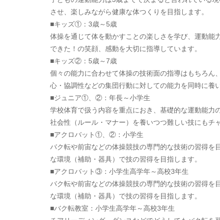
させ、楽しみながら健康な体つくりを目指します。
■キッズ①：3歳～5歳
体操を通じて体を動かすことの楽しさを学び、運動能
できた！の笑顔、感動を大切に指導しています。
■キッズ②：5歳～7歳
個々の能力に合わせて体操の技術面の指導はもちろん、
心・協調性などの集団行動に対しての能力を同時に養
■ジュニア①、②：年長～小学生
学校体育で扱う内容を重点におき、基礎的な運動能力の
社会性（ルール・マナー）を養いつつ難しい技にもチ
■アクロバット①、②：小学生
バク転や前宙などの体操競技の専門的な技術の習得を
な環境（補助・器具）で技の習得を目指します。
■アクロバット③：小学生高学年～高校3年生
バク転や前宙などの体操競技の専門的な技術の習得を
な環境（補助・器具）で技の習得を目指します。
■バク転教室：小学生高学年～高校3年生