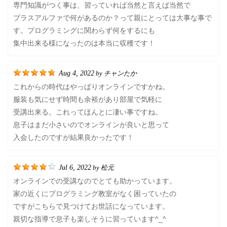
専門知識がつく事は、習っていれば当然と言えば当然で
プラスアルファで何があるのか？って親にとっては大事な事で
す。プログラミングに関わらず何をするにも
集中出来る様になったのは本当に収穫です！
Aug 4, 2022
チャンたか
by
これからの時代はやっぱりオンラインですかね。
服装も気にせず時間も余裕があり部屋で気軽に
受講出来る。これってほんとに凄い事ですね。
息子はまだ小さいのでオンラインが良いと思って
入会したのですが結果良かったです！
Jul 6, 2022
松元
by
オンラインでの受講なのでとても助かっています。
家の近くにプログラミング教室がなく困っていたの
ですがこちらで見つけてお世話になっています。
親切な指導で息子も楽しそうに習っています^_^