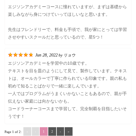
エジソンアカデミーコースに憧れていますが、まずは基礎から
楽しみながら身につけていってほしいなと思います。
先生はフレンドリーで、料金も手頃で、我が家にとっては学習
させやすいスクールだと思っているので、星5つ！
Jun 28, 2022
リョウ
by
エジソンアカデミーを学習中の10歳です。
テキストを目を皿のようにして見て、製作しています。テキス
トは、オールカラーで丁寧に作られている印象です。親の私も
初めて知ることばかりで一緒に楽しんでいます。
一人ではプログラムがうまくいかないこともあるので、親が手
伝えない家庭には向かないかも。
コードラーナーコースまで学習して、完全制覇を目指したいそ
うです！
«
‹
1
2
›
»
Page 1 of 2: