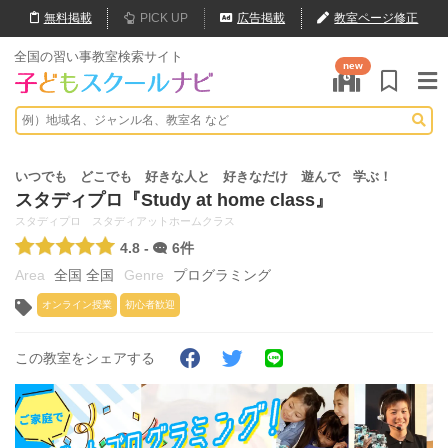
無料
掲載
PICK UP
広告掲載
教室ページ修正
全国の習い事教室検索サイト
new
いつでも どこでも 好きな人と 好きなだけ 遊んで 学ぶ！
スタディプロ『Study at home class』
スタディプロ スタディアットホームクラス
4.8 -
6件
全国 全国
プログラミング
オンライン授業
初心者歓迎
この教室をシェアする