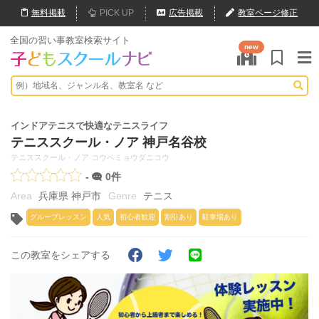
無料
掲載
PICK UP
広告掲載
教室ページ修正
全国の習い事教室検索サイト
new
インドアテニスで快適なテニスライフ
テニススクール・ノア 神戸名谷校
テニススクール・ノア コウベミョウダニコウ
-
0件
兵庫県 神戸市
テニス
グループレッスン
人気
初心者歓迎
割引あり
駐車場あり
この教室をシェアする