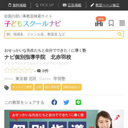
無料
掲載
PICK UP
広告掲載
教室ページ修正
全国の習い事教室検索サイト
new
おせっかいな先生たちと自分でできた！に導く塾
ナビ個別指導学院 北赤羽校
ナビコベツシドウガクイン キタアカバネコウ
-
0件
東京都 北区
学習塾
オンライン授業
人気
初心者歓迎
講師実績あり
この教室をシェアする