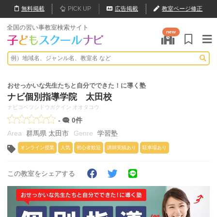
無料
掲載
PICK UP
広告掲載
教室ページ修正
全国の習い事教室検索サイト
new
おせっかいな先生たちと自分でできた！に導く塾
ナビ個別指導学院 太田校
ナビコベツシドウガクイン オオタコウ
-
0件
群馬県 太田市
学習塾
オンライン授業
人気
初心者歓迎
講師実績あり
駐車場あり
この教室をシェアする