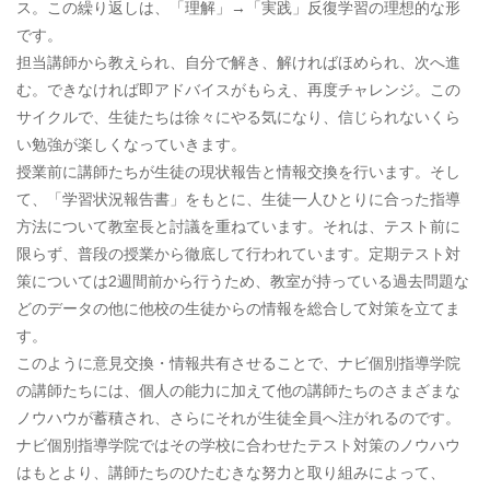
ス。この繰り返しは、「理解」→「実践」反復学習の理想的な形
です。
担当講師から教えられ、自分で解き、解ければほめられ、次へ進
む。できなければ即アドバイスがもらえ、再度チャレンジ。この
サイクルで、生徒たちは徐々にやる気になり、信じられないくら
い勉強が楽しくなっていきます。
授業前に講師たちが生徒の現状報告と情報交換を行います。そし
て、「学習状況報告書」をもとに、生徒一人ひとりに合った指導
方法について教室長と討議を重ねています。それは、テスト前に
限らず、普段の授業から徹底して行われています。定期テスト対
策については2週間前から行うため、教室が持っている過去問題な
どのデータの他に他校の生徒からの情報を総合して対策を立てま
す。
このように意見交換・情報共有させることで、ナビ個別指導学院
の講師たちには、個人の能力に加えて他の講師たちのさまざまな
ノウハウが蓄積され、さらにそれが生徒全員へ注がれるのです。
ナビ個別指導学院ではその学校に合わせたテスト対策のノウハウ
はもとより、講師たちのひたむきな努力と取り組みによって、