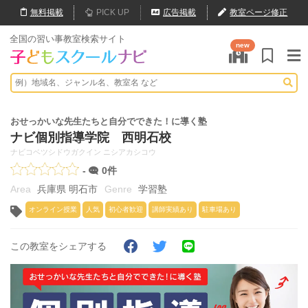
無料
掲載
PICK UP
広告掲載
教室ページ修正
全国の習い事教室検索サイト
new
おせっかいな先生たちと自分でできた！に導く塾
ナビ個別指導学院 西明石校
ナビコベツシドウガクイン ニシアカシコウ
-
0件
兵庫県 明石市
学習塾
オンライン授業
人気
初心者歓迎
講師実績あり
駐車場あり
この教室をシェアする