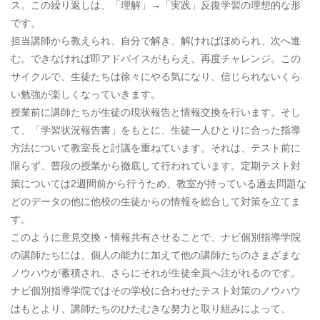
ス。この繰り返しは、「理解」→「実践」反復学習の理想的な形
です。
担当講師から教えられ、自分で解き、解ければほめられ、次へ進
む。できなければ即アドバイスがもらえ、再度チャレンジ。この
サイクルで、生徒たちは徐々にやる気になり、信じられないくら
い勉強が楽しくなっていきます。
授業前に講師たちが生徒の現状報告と情報交換を行います。そし
て、「学習状況報告書」をもとに、生徒一人ひとりに合った指導
方法について教室長と討議を重ねています。それは、テスト前に
限らず、普段の授業から徹底して行われています。定期テスト対
策については2週間前から行うため、教室が持っている過去問題な
どのデータの他に他校の生徒からの情報を総合して対策を立てま
す。
このように意見交換・情報共有させることで、ナビ個別指導学院
の講師たちには、個人の能力に加えて他の講師たちのさまざまな
ノウハウが蓄積され、さらにそれが生徒全員へ注がれるのです。
ナビ個別指導学院ではその学校に合わせたテスト対策のノウハウ
はもとより、講師たちのひたむきな努力と取り組みによって、