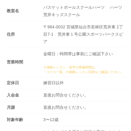
バスケットボールスクールハーツ ハーツ
教室名
荒井キッズスクール
〒984-0032 宮城県仙台市若林区荒井東 1丁
住所
目7-1 荒井東１号公園スポーツパークスピ
ア
金曜日：時間帯は事前にご確認下さい
営業時間
※体験レッスン・見学の実施時間は、
「コース一覧」の体験レッスン日程
をご確認ください。
定休日
練習日以外
入会金
直接お問合せください。
月謝
直接お問合せください。
対象年齢
3〜12歳