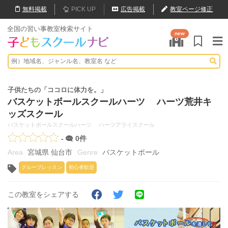
無料
掲載
PICK UP
広告掲載
教室ページ修正
全国の習い事教室検索サイト
new
子供たちの「ココロに体力を。」
バスケットボールスクールハーツ ハーツ荒井キ
ッズスクール
バスケットボールスクールハーツ ハーツアライスクール
-
0件
宮城県 仙台市
バスケットボール
グループレッスン
初心者歓迎
この教室をシェアする