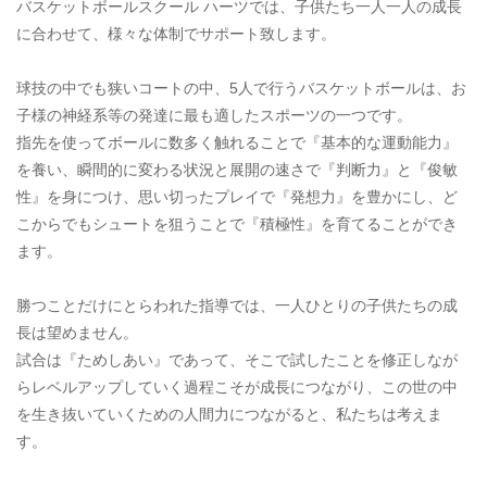
バスケットボールスクール ハーツでは、子供たち一人一人の成長
に合わせて、様々な体制でサポート致します。
球技の中でも狭いコートの中、5人で行うバスケットボールは、お
子様の神経系等の発達に最も適したスポーツの一つです。
指先を使ってボールに数多く触れることで『基本的な運動能力』
を養い、瞬間的に変わる状況と展開の速さで『判断力』と『俊敏
性』を身につけ、思い切ったプレイで『発想力』を豊かにし、ど
こからでもシュートを狙うことで『積極性』を育てることができ
ます。
勝つことだけにとらわれた指導では、一人ひとりの子供たちの成
長は望めません。
試合は『ためしあい』であって、そこで試したことを修正しなが
らレベルアップしていく過程こそが成長につながり、この世の中
を生き抜いていくための人間力につながると、私たちは考えま
す。