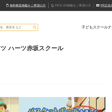
無料
教室
掲載
をご希望の方
PICK UP
掲載
をご希望の方
PR
広告
子どもスクールナ
ツ ハーツ赤坂スクール