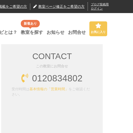
ブログ投稿用
掲載
をご希望の方
教室ページ修正
をご希望の方
ログイン
新着あり
ビとは？
教室を探す
お知らせ
お問合せ
お気に入り
CONTACT
この教室にお問合せ
0120834802
受付時間は
基本情報の「営業時間」
をご確認くだ
さい。