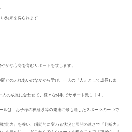
す
しい効果を得られます
健やかな心身を育むサポートを致します。
仲間とのふれあいのなかから学び、一人の『人』として成長しま
一人の成長に合わせて、様々な体制でサポート致します。
ボールは、お子様の神経系等の発達に最も適したスポーツの一つで
運動能力』を養い、瞬間的に変わる状況と展開の速さで『判断力』
力』を豊かにし、どこからでもシュートを狙うことで『積極性』を