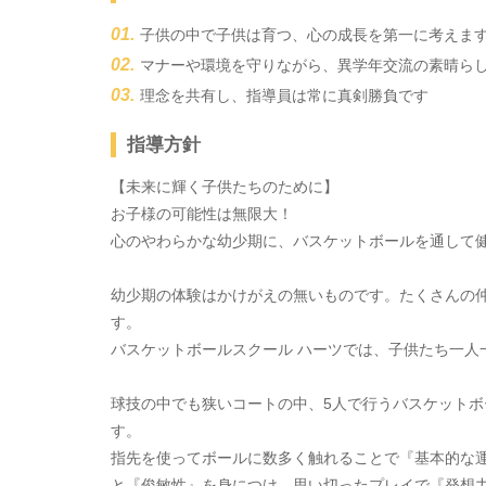
子供の中で子供は育つ、心の成長を第一に考えま
マナーや環境を守りながら、異学年交流の素晴ら
理念を共有し、指導員は常に真剣勝負です
指導方針
【未来に輝く子供たちのために】
お子様の可能性は無限大！
心のやわらかな幼少期に、バスケットボールを通して
幼少期の体験はかけがえの無いものです。たくさんの
す。
バスケットボールスクール ハーツでは、子供たち一人
球技の中でも狭いコートの中、5人で行うバスケット
す。
指先を使ってボールに数多く触れることで『基本的な
と『俊敏性』を身につけ、思い切ったプレイで『発想