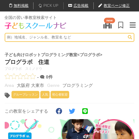
無料
掲載
PICK UP
広告掲載
教室ページ修正
全国の習い事教室検索サイト
new
子ども向けロボットプログラミング教室<プログラボ>
プログラボ 住道
プログラボ スミノドウ
-
0件
大阪府 大東市
プログラミング
グループレッスン
人気
初心者歓迎
この教室をシェアする