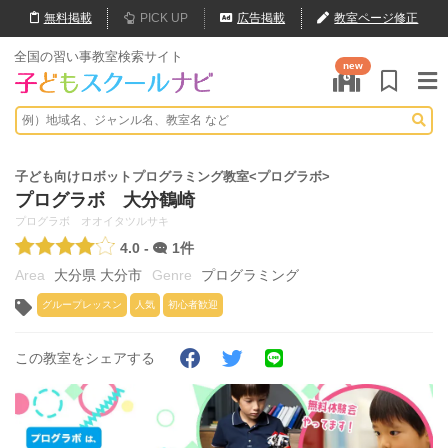
無料
掲載
PICK UP
広告掲載
教室ページ修正
全国の習い事教室検索サイト
new
子ども向けロボットプログラミング教室<プログラボ>
プログラボ 大分鶴崎
プログラボ オオイタツルサキ
4.0 -
1件
大分県 大分市
プログラミング
グループレッスン
人気
初心者歓迎
この教室をシェアする