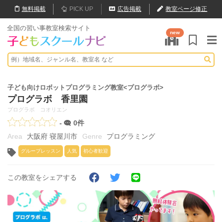
無料
掲載
PICK UP
広告掲載
教室ページ修正
全国の習い事教室検索サイト
new
子ども向けロボットプログラミング教室<プログラボ>
プログラボ 香里園
プログラボ コオリエン
-
0件
大阪府 寝屋川市
プログラミング
グループレッスン
人気
初心者歓迎
この教室をシェアする