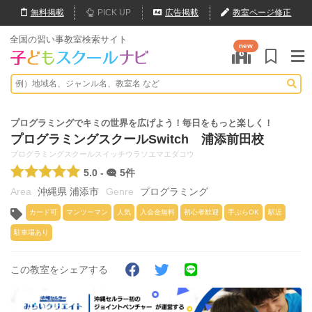
無料
掲載
PICK UP
広告掲載
教室ページ修正
全国の習い事教室検索サイト
new
プログラミングでキミの世界を広げよう！毎日をもっと楽しく！
プログラミングスクールSwitch 浦添前田校
プログラミングスクールスイッチウラソエマエダコウ
5.0 -
5件
沖縄県 浦添市
プログラミング
カード可
マンツーマン
人気
入会金無料
初心者歓迎
手ぶらOK
駅近
駐車場あり
この教室をシェアする