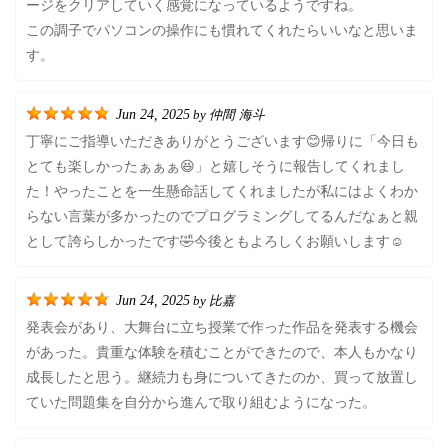
ージをクリアしていく感覚になっているようですね。
この調子でパソコンの操作にも慣れてくれたらいいなと思いま
す。
Jun 24, 2025
仲間 海斗
by
丁寧にご指導いただきありがとうございます😊帰りに「今日も
とても楽しかったぁぁぁ😆」と嬉しそうに報告してくれまし
た！やったことを一生懸命話してくれましたが私にはよくわか
らない言葉が多かったのでプログラミングしてるんだなぁと親
として誇らしかったです🤣今後ともよろしくお願いします☺️
Jun 24, 2025
比嘉
by
発表会があり、大舞台に立ち授業で作った作品を発表する機会
があった。貴重な体験を積むことができたので、本人もかなり
成長したと思う。継続力も身についてきたのか、買って放置し
ていた問題集を自分から進んで取り組むようになった。