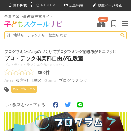
無料
掲載
PICK UP
広告掲載
教室ページ修正
全国の習い事教室検索サイト
new
プログラミング×ものづくりでプログラミング的思考がミニツク!!
プロ・テック倶楽部自由が丘教室
プロ・テッククラブジユウガオカキョウシツ
-
0件
東京都 目黒区
プログラミング
グループレッスン
この教室をシェアする