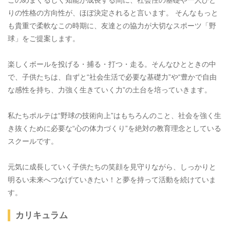
このめまぐるしく知能が成長する間に、社会性の基礎や一人ひと
りの性格の方向性が、ほぼ決定されると言います。 そんなもっと
も貴重で柔軟なこの時期に、友達との協力が大切なスポーツ「野
球」をご提案します。
楽しくボールを投げる・捕る・打つ・走る。そんなひとときの中
で、子供たちは、自ずと“社会生活で必要な基礎力”や“豊かで自由
な感性を持ち、力強く生きていく力”の土台を培っていきます。
私たちポルテは“野球の技術向上”はもちろんのこと、社会を強く生
き抜くために必要な“心の体力づくり”を絶対の教育理念としている
スクールです。
元気に成長していく子供たちの笑顔を見守りながら、しっかりと
明るい未来へつなげていきたい！と夢を持って活動を続けていま
す。
カリキュラム