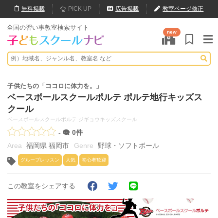
無料
掲載
PICK UP
広告掲載
教室ページ修正
全国の習い事教室検索サイト
new
子供たちの「ココロに体力を。」
ベースボールスクールポルテ ポルテ地行キッズス
クール
ベースボールスクールポルテ ジギョウキッズスクール
-
0件
福岡県 福岡市
野球・ソフトボール
グループレッスン
人気
初心者歓迎
この教室をシェアする