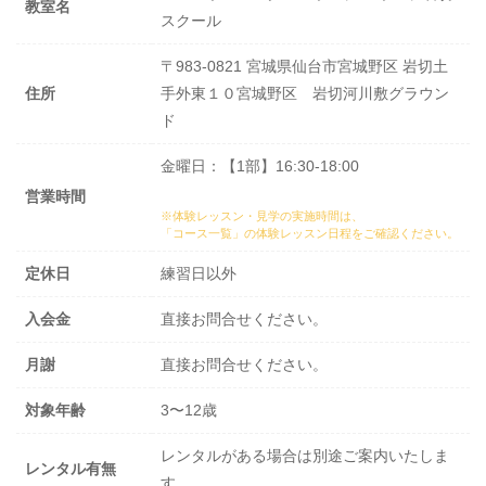
教室名
スクール
〒983-0821 宮城県仙台市宮城野区 岩切土
住所
手外東１０宮城野区 岩切河川敷グラウン
ド
金曜日：【1部】16:30-18:00
営業時間
※体験レッスン・見学の実施時間は、
「コース一覧」の体験レッスン日程
をご確認ください。
定休日
練習日以外
入会金
直接お問合せください。
月謝
直接お問合せください。
対象年齢
3〜12歳
レンタルがある場合は別途ご案内いたしま
レンタル有無
す。