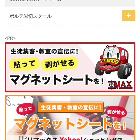
ポルテ岩切スクール
<PR>