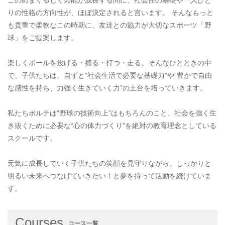
このめまぐるしく知能が成長する間に、社会性の基礎や一人ひと
りの性格の方向性が、ほぼ決定されると言います。 そんなもっと
も貴重で柔軟なこの時期に、友達との協力が大切なスポーツ「野
球」をご提案します。
楽しくボールを投げる・捕る・打つ・走る。そんなひとときの中
で、子供たちは、自ずと“社会生活で必要な基礎力”や“豊かで自由
な感性を持ち、力強く生きていく力”の土台を培っていきます。
私たちポルテは“野球の技術向上”はもちろんのこと、社会を強く生
き抜くために必要な“心の体力づくり”を絶対の教育理念としている
スクールです。
元気に成長していく子供たちの笑顔を見守りながら、しっかりと
明るい未来へつなげていきたい！と夢を持って活動を続けていま
す。
Courses
コース一覧