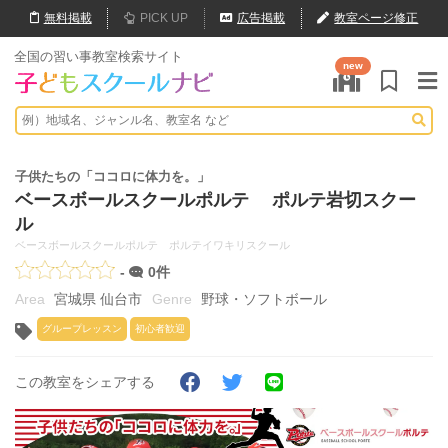
無料
掲載
PICK UP
広告掲載
教室ページ修正
全国の習い事教室検索サイト
new
子供たちの「ココロに体力を。」
ベースボールスクールポルテ ポルテ岩切スクー
ル
ベースボールスクールポルテ ポルテイワキリスクール
-
0件
宮城県 仙台市
野球・ソフトボール
グループレッスン
初心者歓迎
この教室をシェアする