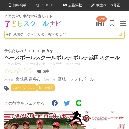
無料
掲載
PICK UP
広告掲載
教室ページ修正
全国の習い事教室検索サイト
new
子供たちの「ココロに体力を。」
ベースボールスクールポルテ ポルテ成田スクール
ベースボールスクールポルテ ポルテナリタスクール
-
0件
宮城県 富谷市
野球・ソフトボール
グループレッスン
初心者歓迎
この教室をシェアする