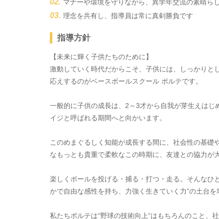
マナーや環境を守りながら、異学年交流の素晴ら
理念を共有し、指導員は常に真剣勝負です
指導方針
【未来に輝く子供たちのために】
激動していく時代だからこそ、子供には、しっかりと
応えするのがベースボールスクール ポルテです。
一般的に子供の成長は、2～3才から自我が芽生えはじ
イジと呼ばれる期間へと向かいます。
このめまぐるしく知能が成長する間に、社会性の基礎や
なもっとも貴重で柔軟なこの時期に、友達との協力が
楽しくボールを投げる・捕る・打つ・走る。そんなひと
かで自由な感性を持ち、力強く生きていく力”の土台を
私たちポルテは“野球の技術向上”はもちろんのこと、