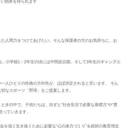
しい効果を得られます
した人間力をつけてあげたい。そんな保護者の方のお気持ちに、お
め、小学校1・2年生の頃には中間反抗期、そして3年生のギャングエ
一人ひとりの性格の方向性が、ほぼ決定されると言います。 そん
大切なスポーツ「野球」をご提案します。
ときの中で、子供たちは、自ずと“社会生活で必要な基礎力”や“豊
培っていきます。
社会を強く生き抜くために必要な“心の体力づくり”を絶対の教育理念