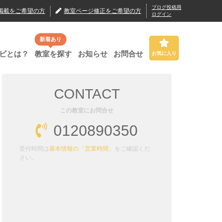
ブログ投稿用
掲載
をご希望の方
教室ページ修正
をご希望の方
ログイン
新着あり
ビとは？
教室を探す
お知らせ
お問合せ
お気に入り
CONTACT
この教室にお問合せ
0120890350
受付時間は
基本情報の「営業時間」
をご確認くだ
さい。