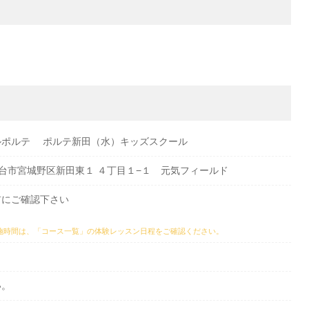
ルポルテ ポルテ新田（水）キッズスクール
城県仙台市宮城野区新田東１ ４丁目１−１ 元気フィールド
前にご確認下さい
施時間は、
「コース一覧」の体験レッスン日程
をご確認ください。
い。