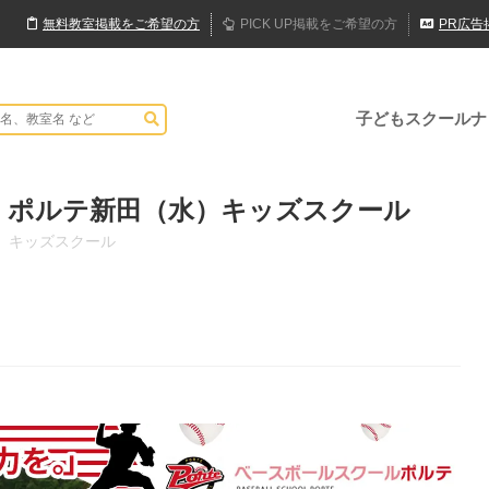
無料
教室
掲載
をご希望の方
PICK UP
掲載
をご希望の方
PR
広告
子どもスクールナ
 ポルテ新田（水）キッズスクール
）キッズスクール