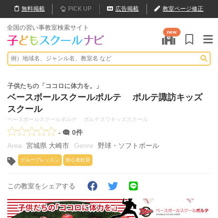
無料
掲載
PICK UP
広告掲載
教室ページ修正
全国の習い事教室検索サイト
new
子供たちの「ココロに体力を。」
ベースボールスクールポルテ ポルテ諏訪キッズ
スクール
ベースボールスクールポルテ ポルテスワキッズスクール
-
0件
宮城県 大崎市
野球・ソフトボール
グループレッスン
初心者歓迎
この教室をシェアする