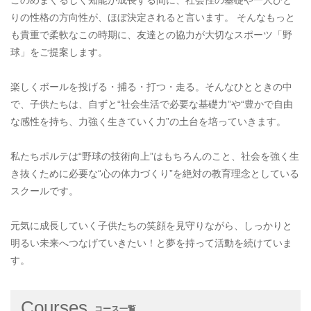
このめまぐるしく知能が成長する間に、社会性の基礎や一人ひと
りの性格の方向性が、ほぼ決定されると言います。 そんなもっと
も貴重で柔軟なこの時期に、友達との協力が大切なスポーツ「野
球」をご提案します。
楽しくボールを投げる・捕る・打つ・走る。そんなひとときの中
で、子供たちは、自ずと“社会生活で必要な基礎力”や“豊かで自由
な感性を持ち、力強く生きていく力”の土台を培っていきます。
私たちポルテは“野球の技術向上”はもちろんのこと、社会を強く生
き抜くために必要な“心の体力づくり”を絶対の教育理念としている
スクールです。
元気に成長していく子供たちの笑顔を見守りながら、しっかりと
明るい未来へつなげていきたい！と夢を持って活動を続けていま
す。
Courses
コース一覧