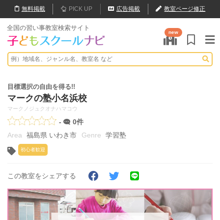
無料
掲載
PICK UP
広告掲載
教室ページ修正
全国の習い事教室検索サイト
new
目標選択の自由を得る!!
マークの塾小名浜校
マークノジュクオナハマコウ
-
0件
福島県 いわき市
学習塾
初心者歓迎
この教室をシェアする