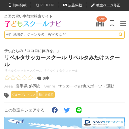
無料
掲載
PICK UP
広告掲載
教室ページ修正
全国の習い事教室検索サイト
new
子供たちの「ココロに体力を。」
リベルタサッカースクール リベルタみたけスクー
ル
リベルタサッカースクール リベルタミタケスクール
-
0件
岩手県 盛岡市
サッカーその他スポーツ・運動
グループレッスン
初心者歓迎
この教室をシェアする