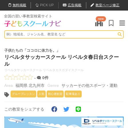
無料
掲載
PICK UP
広告掲載
教室ページ修正
全国の習い事教室検索サイト
new
子供たちの「ココロに体力を。」
リベルタサッカースクール リベルタ春日台スクー
ル
リベルタサッカースクール リベルタカスガダイスクール
-
0件
福岡県 北九州市
サッカーその他スポーツ・運動
グループレッスン
人気
初心者歓迎
駐車場あり
この教室をシェアする