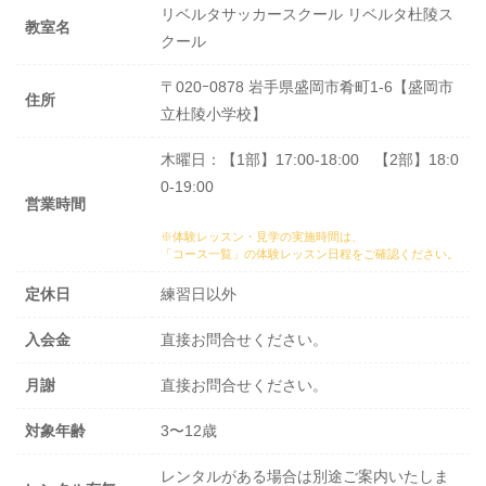
リベルタサッカースクール リベルタ杜陵ス
教室名
クール
〒020ｰ0878 岩手県盛岡市肴町1-6【盛岡市
住所
立杜陵小学校】
木曜日：【1部】17:00-18:00 【2部】18:0
0-19:00
営業時間
※体験レッスン・見学の実施時間は、
「コース一覧」の体験レッスン日程
をご確認ください。
定休日
練習日以外
入会金
直接お問合せください。
月謝
直接お問合せください。
対象年齢
3〜12歳
レンタルがある場合は別途ご案内いたしま