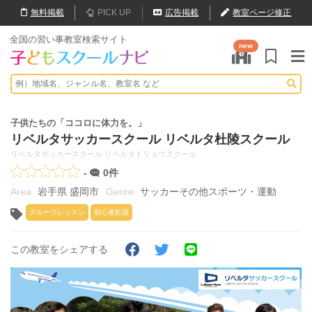
無料
掲載
PICK UP
広告掲載
教室ページ修正
全国の習い事教室検索サイト
new
子供たちの「ココロに体力を。」
リベルタサッカースクール リベルタ杜陵スクール
リベルタサッカースクール リベルタトリョウスクール
-
0件
岩手県 盛岡市
サッカーその他スポーツ・運動
グループレッスン
初心者歓迎
この教室をシェアする