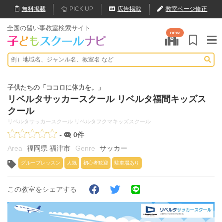
無料
掲載
PICK UP
広告掲載
教室ページ修正
全国の習い事教室検索サイト
new
子供たちの「ココロに体力を。」
リベルタサッカースクール リベルタ福間キッズス
クール
リベルタサッカースクール リベルタフクマキッズスクール
-
0件
福岡県 福津市
サッカー
グループレッスン
人気
初心者歓迎
駐車場あり
この教室をシェアする