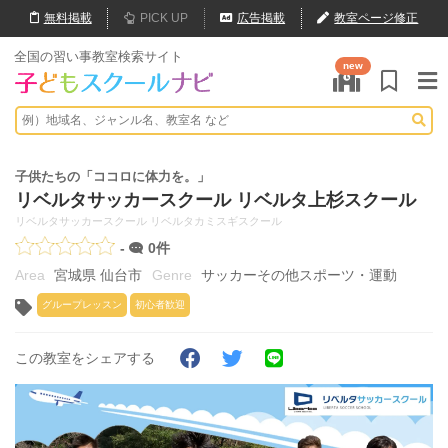
無料
掲載
PICK UP
広告掲載
教室ページ修正
全国の習い事教室検索サイト
new
子供たちの「ココロに体力を。」
リベルタサッカースクール リベルタ上杉スクール
リベルタサッカースクール リベルタカミスギスクール
-
0件
宮城県 仙台市
サッカーその他スポーツ・運動
グループレッスン
初心者歓迎
この教室をシェアする