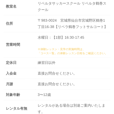
リベルタサッカースクール リベルタ鶴巻ス
教室名
クール
〒983-0024 宮城県仙台市宮城野区鶴巻1
住所
丁目16-38【リベラ鶴巻フットサルコート】
水曜日：【1部】16:30-17:45
営業時間
※体験レッスン・見学の実施時間は、
「コース一覧」の体験レッスン日程
をご確認ください。
定休日
練習日以外
入会金
直接お問合せください。
月謝
直接お問合せください。
対象年齢
3〜12歳
レンタルがある場合は別途ご案内いたしま
レンタル有無
す。