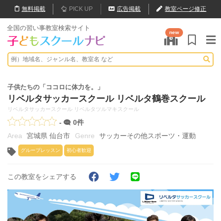
無料
掲載
PICK UP
広告掲載
教室ページ修正
全国の習い事教室検索サイト
new
子供たちの「ココロに体力を。」
リベルタサッカースクール リベルタ鶴巻スクール
リベルタサッカースクール リベルタツルマキスクール
-
0件
宮城県 仙台市
サッカーその他スポーツ・運動
グループレッスン
初心者歓迎
この教室をシェアする