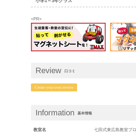
小学1～3年クラス
<PR>
Review
口コミ
Create your own review
Information
基本情報
教室名
七田式東広島教室プ