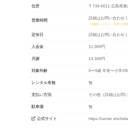
住所
〒739-0011 広島
詳細はお問い合わせ
営業時間
※体験レッスン・見学の実
定休日
詳細はお問い合わせ
入会金
11,000円
月謝
14,300円
対象年齢
5〜9歳 年長〜小学3
レンタル有無
無
支払い方法
その他（詳細はお問
駐車場
無
公式サイト
https://center.shichid