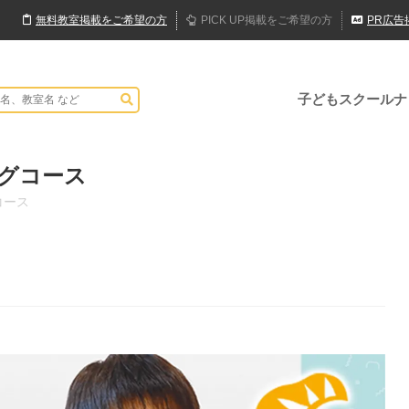
無料
教室
掲載
をご希望の方
PICK UP
掲載
をご希望の方
PR
広告
子どもスクールナ
グコース
コース