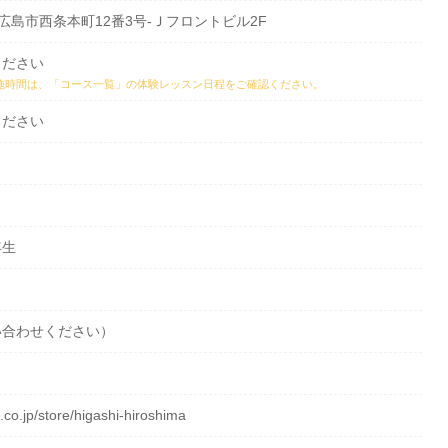
県東広島市西条本町12番3号‐Ｊフロントビル2F
ください
施時間は、
「コース一覧」の体験レッスン日程
をご確認ください。
ください
年生
い合わせください）
a.co.jp/store/higashi-hiroshima