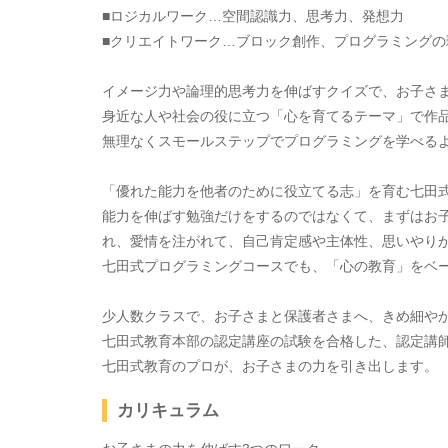
■ロジカルワーク…空間認識力、思考力、発想力
■クリエイトワーク…ブロック創作、プログラミングの
イメージ力や論理的思考力を伸ばすクイズで、お子さ
身近な人や社会の役に立つ「心を育てるテーマ」で作
無理なくスモールステップでプログラミングを学べる
「優れた能力を他者のために役立てる志」を育む七田式
能力を伸ばす勉強だけをするのではなくて、まずはお
れ、愛情を注がれて、自己肯定感や主体性、思いやり
七田式プログラミングコースでも、「心の教育」をベ
少人数クラスで、お子さまと保護者さまへ、きめ細や
七田式教育本部の認定講座の試験を合格した、認定講
七田式教育のプロが、お子さまの力を引き出します。
カリキュラム