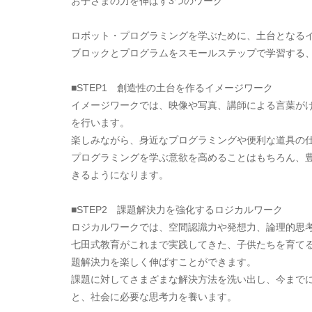
お子さまの力を伸ばす3つのワーク
ロボット・プログラミングを学ぶために、土台となる
ブロックとプログラムをスモールステップで学習する
■STEP1 創造性の土台を作るイメージワーク
イメージワークでは、映像や写真、講師による言葉が
を行います。
楽しみながら、身近なプログラミングや便利な道具の
プログラミングを学ぶ意欲を高めることはもちろん、
きるようになります。
■STEP2 課題解決力を強化するロジカルワーク
ロジカルワークでは、空間認識力や発想力、論理的思
七田式教育がこれまで実践してきた、子供たちを育て
題解決力を楽しく伸ばすことができます。
課題に対してさまざまな解決方法を洗い出し、今まで
と、社会に必要な思考力を養います。