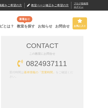
ブログ投稿用
掲載
をご希望の方
教室ページ修正
をご希望の方
ログイン
新着あり
ビとは？
教室を探す
お知らせ
お問合せ
お気に入り
CONTACT
この教室にお問合せ
0824937111
受付時間は
基本情報の「営業時間」
をご確認くだ
さい。