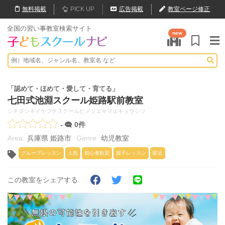
無料
掲載
PICK UP
広告掲載
教室ページ修正
全国の習い事教室検索サイト
new
「認めて・ほめて・愛して・育てる」
七田式池淵スクール姫路駅前教室
シチダシキイケブチスクールヒメジエキマエキョウシツ
-
0件
兵庫県 姫路市
幼児教室
グループレッスン
人気
初心者歓迎
親子レッスン
駅近
この教室をシェアする