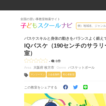
全国の習い事教室検索サイト
バスケスキルと身体の動きをバランスよく鍛えて
IQバスケ（190センチのサラ
室）
-
0件
大阪府 枚方市
バスケットボール
マンツーマン
入会金無料
初心者歓迎
この教室をシェアする