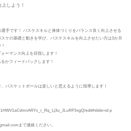
向上しよう！
の選手です！ バスケスキルと身体づくりをバランス良く向上させる
バスケの基礎と動きを学び、バスケスキルを向上させたい方は3か月
い！
プォーマンス向上を目指します！
あるかフィードバックします！
せ、バスケットボールは楽しいと思えるように指導します！
B1yZ1HWV1aCdmnARYx_r_Rq_Lj3u_JLuRP3xgQ/edit#slide=id.p
mail.comまで連絡ください。