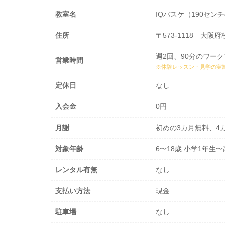
教室名
IQバスケ（190セ
住所
〒573-1118 大阪
週2回、90分のワーク
営業時間
※体験レッスン・見学の実
定休日
なし
入会金
0円
月謝
初めの3カ月無料、4
対象年齢
6〜18歳 小学1年生
レンタル有無
なし
支払い方法
現金
駐車場
なし