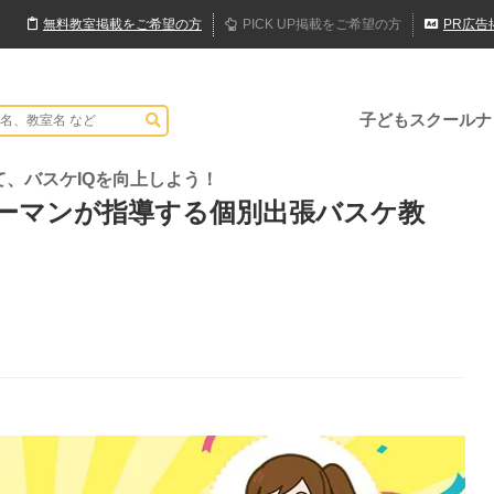
無料
教室
掲載
をご希望の方
PICK UP
掲載
をご希望の方
PR
広告
子どもスクールナ
、バスケIQを向上しよう！
リーマンが指導する個別出張バスケ教