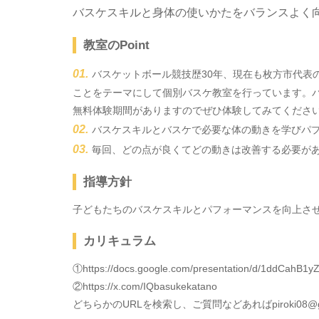
バスケスキルと身体の使いかたをバランスよく
教室のPoint
バスケットボール競技歴30年、現在も枚方市代表
ことをテーマにして個別バスケ教室を行っています。
無料体験期間がありますのでぜひ体験してみてくださ
バスケスキルとバスケで必要な体の動きを学びパ
毎回、どの点が良くてどの動きは改善する必要が
指導方針
子どもたちのバスケスキルとパフォーマンスを向上さ
カリキュラム
①https://docs.google.com/presentation/d/1ddCah
②https://x.com/IQbasukekatano
どちらかのURLを検索し、ご質問などあればpiroki08@g