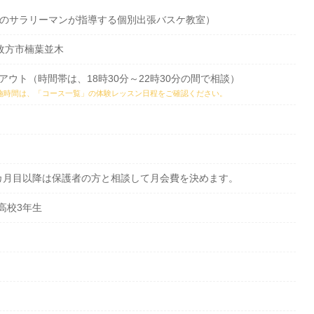
ンチのサラリーマンが指導する個別出張バスケ教室）
府枚方市楠葉並木
アウト（時間帯は、18時30分～22時30分の間で相談）
施時間は、
「コース一覧」の体験レッスン日程
をご確認ください。
カ月目以降は保護者の方と相談して月会費を決めます。
〜高校3年生