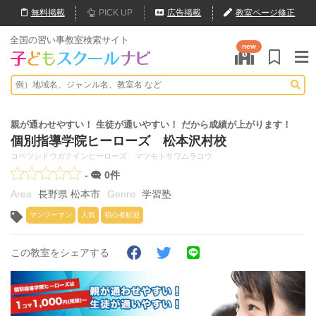
無料
掲載
PICK UP
広告掲載
教室ページ修正
全国の習い事教室検索サイト
new
親が通わせやすい！ 生徒が通いやすい！ だから成績が上がります！
個別指導学院ヒーローズ 松本沢村校
コベツシドウガクインヒーローズ マツモトサワムラコウ
-
0件
長野県 松本市
学習塾
マンツーマン
人気
初心者歓迎
この教室をシェアする