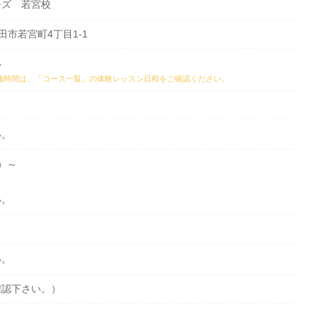
ーズ 若宮校
豊田市若宮町4丁目1-1
い
施時間は、
「コース一覧」の体験レッスン日程
をご確認ください。
い。
抜）～
い。
い。
確認下さい。）