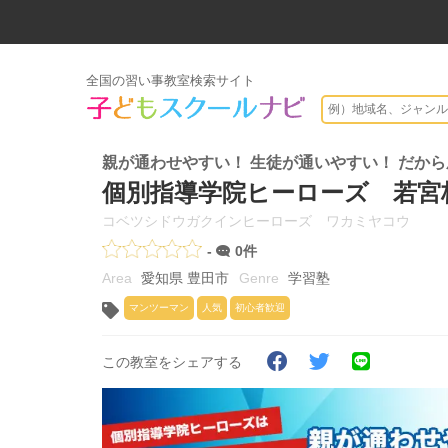
全国の習い事教室検索サイト
親が通わせやすい！ 生徒が通いやすい！ だか
個別指導学院ヒーローズ 若宮
コベツシドウガクインヒーローズ ワカミヤコウ
-
0件
愛知県 豊田市
学習塾
マンツーマン
人気
初心者歓迎
この教室をシェアする