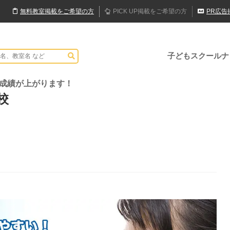
無料
教室
掲載
をご希望の方
PICK UP
掲載
をご希望の方
PR
広告
子どもスクールナ
ら成績が上がります！
校