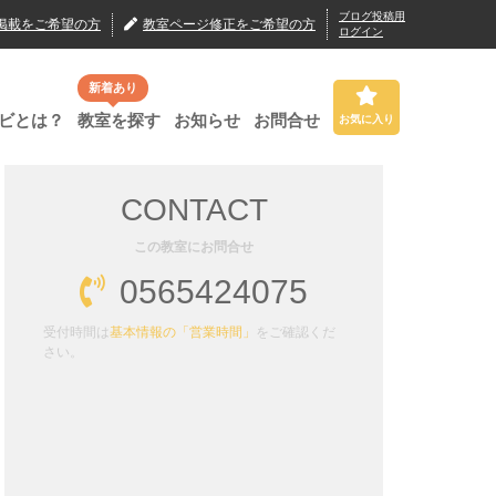
ブログ投稿用
掲載
をご希望の方
教室ページ修正
をご希望の方
ログイン
新着あり
ビとは？
教室を探す
お知らせ
お問合せ
お気に入り
CONTACT
この教室にお問合せ
0565424075
受付時間は
基本情報の「営業時間」
をご確認くだ
さい。