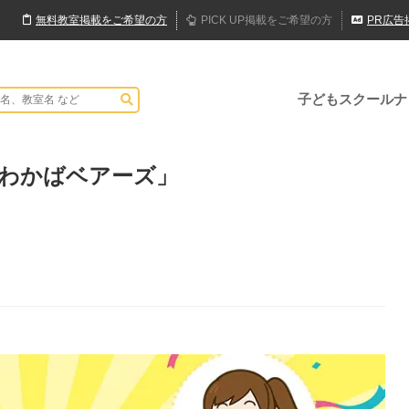
無料
教室
掲載
をご希望の方
PICK UP
掲載
をご希望の方
PR
広告
子どもスクールナ
「わかばベアーズ」