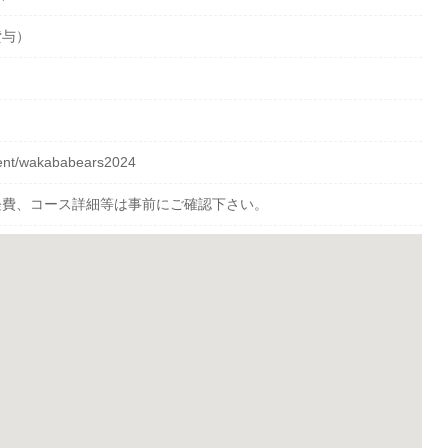
貸与）
event/wakababears2024
経費、コース詳細等は事前にご確認下さい。