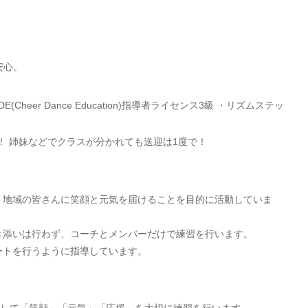
安心。
eer Dance Education)指導者ライセンス3級 ・リズムステッ
！ 姉妹などでクラスが分かれても送迎は1度で！
、地域の皆さんに笑顔と元気を届けることを目的に活動していま
き添いは行わず、コーチとメンバーだけで練習を行います。
ートを行うように指導しています。
として「笑顔」「元気」「応援」を大切に練習を行います。