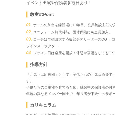
イベント出演や保護者参観日あり！
教室のPoint
ホールの舞台を練習場に10年目。公共施設主催で
ユニフォーム無償貸与。団体保険にも全員加入。
コーチは早稲田大学応援部チアリーダーズOG ・CDE(Ch
プインストラクター
レッスン日は楽屋を開放！休憩や宿題をしてもOK
指導方針
「元気ちば応援団」として、子供たちの元気な応援で
す。
子供たちの自主性を育てるため、練習中の保護者の付
年齢の異なるメンバー同士で、年長者が下級生のサポ
カリキュラム
ただダンスを練習するだけでなく、”チアスピリット”