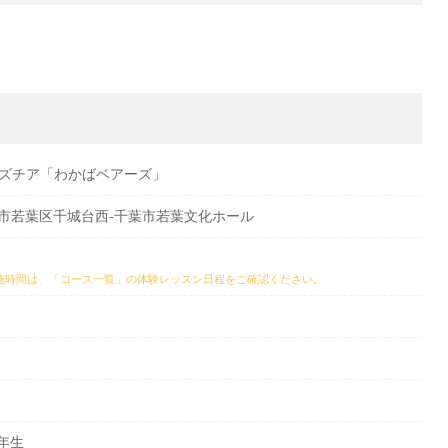
ッズチア「わかばベアーズ」
県千葉市若葉区千城台西-千葉市若葉文化ホール
施時間は、
「コース一覧」の体験レッスン日程
をご確認ください。
3年生