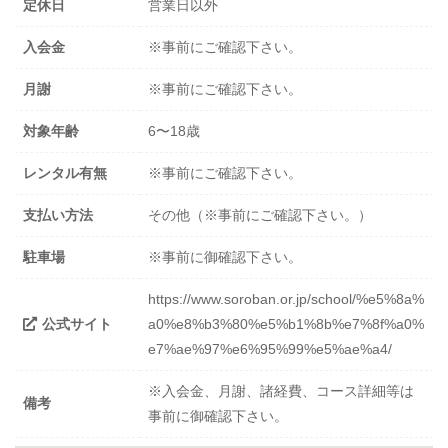
定休日
営業日以外
入会金
※事前にご確認下さい。
月謝
※事前にご確認下さい。
対象年齢
6〜18歳
レンタル有無
※事前にご確認下さい。
支払い方法
その他（※事前にご確認下さい。）
駐車場
※事前に御確認下さい。
https://www.soroban.or.jp/school/%e5%8a%
公式サイト
a0%e8%b3%80%e5%b1%8b%e7%8f%a0%
e7%ae%97%e6%95%99%e5%ae%a4/
※入会金、月謝、諸経費、コース詳細等は
備考
事前に御確認下さい。