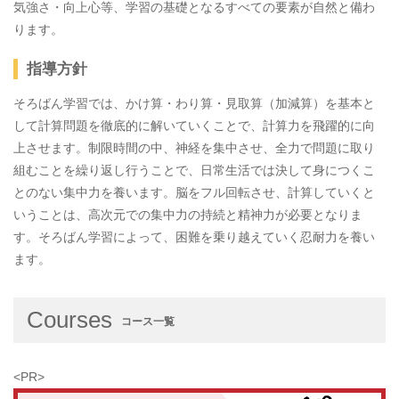
気強さ・向上心等、学習の基礎となるすべての要素が自然と備わ
ります。
指導方針
そろばん学習では、かけ算・わり算・見取算（加減算）を基本と
して計算問題を徹底的に解いていくことで、計算力を飛躍的に向
上させます。制限時間の中、神経を集中させ、全力で問題に取り
組むことを繰り返し行うことで、日常生活では決して身につくこ
とのない集中力を養います。脳をフル回転させ、計算していくと
いうことは、高次元での集中力の持続と精神力が必要となりま
す。そろばん学習によって、困難を乗り越えていく忍耐力を養い
ます。
Courses
コース一覧
<PR>