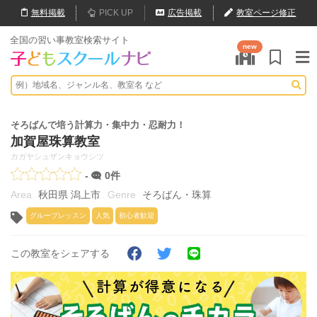
無料
掲載
PICK UP
広告掲載
教室ページ修正
全国の習い事教室検索サイト
new
そろばんで培う計算力・集中力・忍耐力！
加賀屋珠算教室
カガヤシュザンキョウシツ
-
0件
秋田県 潟上市
そろばん・珠算
グループレッスン
人気
初心者歓迎
この教室をシェアする