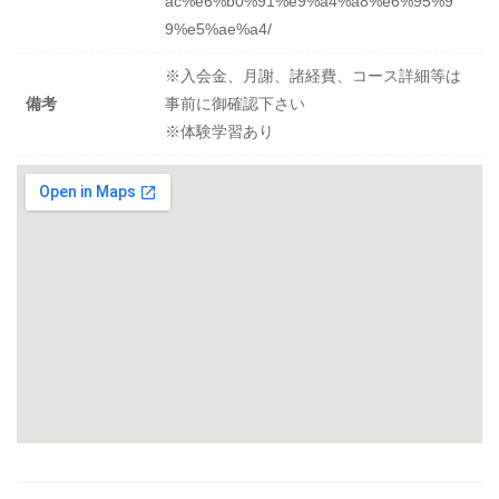
ac%e6%b0%91%e9%a4%a8%e6%95%9
9%e5%ae%a4/
※入会金、月謝、諸経費、コース詳細等は
備考
事前に御確認下さい
※体験学習あり