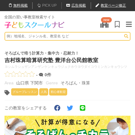
無料
掲載
PICK UP
広告掲載
教室ページ修正
全国の習い事教室検索サイト
new
そろばんで培う計算力・集中力・忍耐力！
吉村珠算暗算研究塾 豊洋台公民館教室
ヨシムラシュザンアンザンケンキュウジュクホウヨウダイコウミンカンキョウシツ
-
0件
山口県 下関市
そろばん・珠算
グループレッスン
人気
初心者歓迎
この教室をシェアする