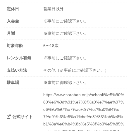
定休日
営業日以外
入会金
※事前にご確認下さい。
月謝
※事前にご確認下さい。
対象年齢
6〜18歳
レンタル有無
※事前にご確認下さい。
支払い方法
その他（※事前にご確認下さい。）
駐車場
※事前に御確認下さい。
https://www.soroban.or.jp/school/%e5%90%
89%e6%9d%91%e7%8f%a0%e7%ae%97%
e6%9a%97%e7%ae%97%e7%a0%94%e
公式サイト
7%a9%b6%e5%a1%be%e3%83%bb%e8%
b1%8a%e6%b4%8b%e5%8f%b0%e5%85%