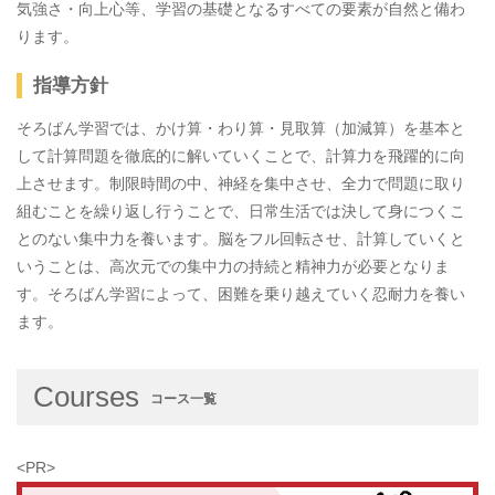
気強さ・向上心等、学習の基礎となるすべての要素が自然と備わ
ります。
指導方針
そろばん学習では、かけ算・わり算・見取算（加減算）を基本と
して計算問題を徹底的に解いていくことで、計算力を飛躍的に向
上させます。制限時間の中、神経を集中させ、全力で問題に取り
組むことを繰り返し行うことで、日常生活では決して身につくこ
とのない集中力を養います。脳をフル回転させ、計算していくと
いうことは、高次元での集中力の持続と精神力が必要となりま
す。そろばん学習によって、困難を乗り越えていく忍耐力を養い
ます。
Courses
コース一覧
<PR>