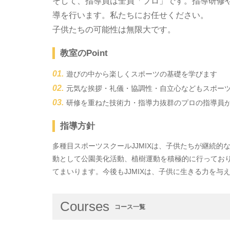
そして、指導員は全員「プロ」です。指導研修
導を行います。私たちにお任せください。
子供たちの可能性は無限大です。
教室のPoint
遊びの中から楽しくスポーツの基礎を学びます
元気な挨拶・礼儀・協調性・自立心などもスポー
研修を重ねた技術力・指導力抜群のプロの指導員
指導方針
多種目スポーツスクールJJMIXは、子供たちが継続
動として公園美化活動、植樹運動を積極的に行ってお
てまいります。今後もJJMIXは、子供に生きる力を
Courses
コース一覧