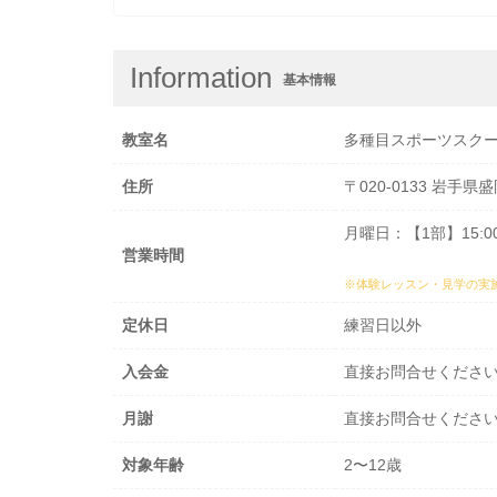
Information
基本情報
教室名
多種目スポーツスクール
住所
〒020-0133 岩
月曜日：【1部】15:00
営業時間
※体験レッスン・見学の実
定休日
練習日以外
入会金
直接お問合せくださ
月謝
直接お問合せくださ
対象年齢
2〜12歳