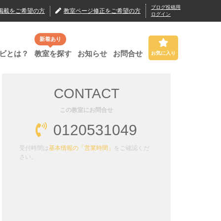
ブログ投稿用
掲載
をご希望の方
教室ページ修正
をご希望の方
ログイン
新着あり
ビとは？
教室を探す
お知らせ
お問合せ
お気に入り
CONTACT
この教室にお問合せ
0120531049
受付時間は
基本情報の「営業時間」
をご確認くだ
さい。