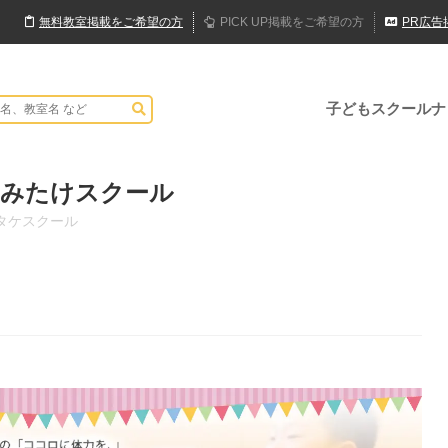
無料
教室
掲載
をご希望の方
PICK UP
掲載
をご希望の方
PR
広告
子どもスクールナ
X みたけスクール
タケスクール