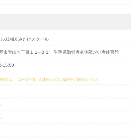
JJMIX みたけスクール
手県盛岡市青山４丁目１２−３１ 岩手県勤労者身体障がい者体育館
-15:50
施時間は、
「コース一覧」の体験レッスン日程
をご確認ください。
い。
い。