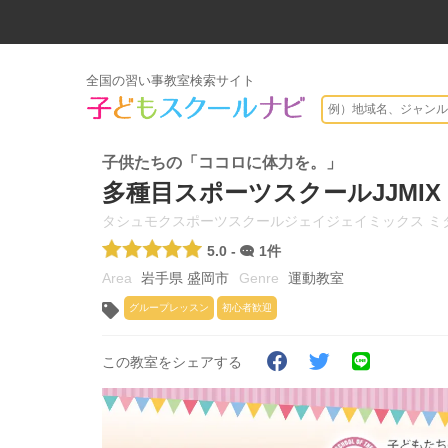
全国の習い事教室検索サイト
子供たちの「ココロに体力を。」
多種目スポーツスクールJJMI
タシュモクスポーツスクールジェイジェイミックス ミ
5.0 -
1件
岩手県 盛岡市
運動教室
グループレッスン
初心者歓迎
この教室をシェアする