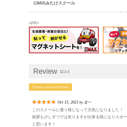
JJMIXみたけスクール
<PR>
Review
口コミ
Create your own review
Oct 15, 2021
太一
by
このスクールに通う様になって元気になりました！
挨拶も少しずつでは有りますが出来る様になりスポ
と思います！