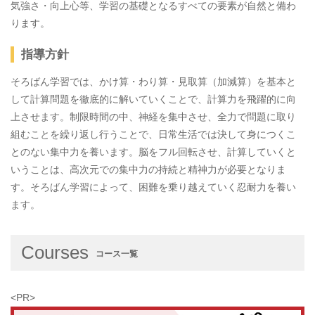
気強さ・向上心等、学習の基礎となるすべての要素が自然と備わ
ります。
指導方針
そろばん学習では、かけ算・わり算・見取算（加減算）を基本と
して計算問題を徹底的に解いていくことで、計算力を飛躍的に向
上させます。制限時間の中、神経を集中させ、全力で問題に取り
組むことを繰り返し行うことで、日常生活では決して身につくこ
とのない集中力を養います。脳をフル回転させ、計算していくと
いうことは、高次元での集中力の持続と精神力が必要となりま
す。そろばん学習によって、困難を乗り越えていく忍耐力を養い
ます。
Courses
コース一覧
<PR>