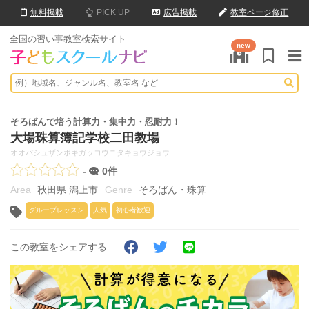
無料
掲載
PICK UP
広告掲載
教室ページ修正
全国の習い事教室検索サイト
new
そろばんで培う計算力・集中力・忍耐力！
大場珠算簿記学校二田教場
オオバシュザンボキガッコウニタキョウジョウ
-
0件
秋田県 潟上市
そろばん・珠算
グループレッスン
人気
初心者歓迎
この教室をシェアする