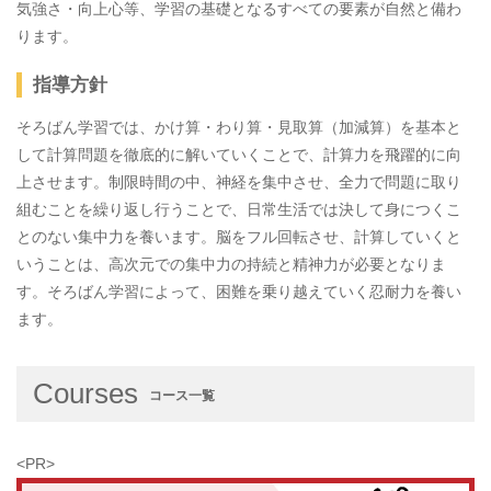
気強さ・向上心等、学習の基礎となるすべての要素が自然と備わ
ります。
指導方針
そろばん学習では、かけ算・わり算・見取算（加減算）を基本と
して計算問題を徹底的に解いていくことで、計算力を飛躍的に向
上させます。制限時間の中、神経を集中させ、全力で問題に取り
組むことを繰り返し行うことで、日常生活では決して身につくこ
とのない集中力を養います。脳をフル回転させ、計算していくと
いうことは、高次元での集中力の持続と精神力が必要となりま
す。そろばん学習によって、困難を乗り越えていく忍耐力を養い
ます。
Courses
コース一覧
<PR>