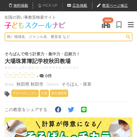
無料
掲載
PICK UP
広告掲載
教室ページ修正
全国の習い事教室検索サイト
new
そろばんで培う計算力・集中力・忍耐力！
大場珠算簿記学校秋田教場
オオバシュザンボキガッコウアキタキョウジョウ
-
0件
秋田県 秋田市
そろばん・珠算
グループレッスン
人気
初心者歓迎
この教室をシェアする