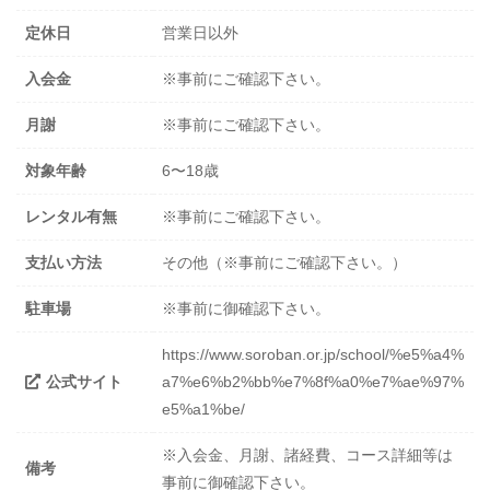
定休日
営業日以外
入会金
※事前にご確認下さい。
月謝
※事前にご確認下さい。
対象年齢
6〜18歳
レンタル有無
※事前にご確認下さい。
支払い方法
その他（※事前にご確認下さい。）
駐車場
※事前に御確認下さい。
https://www.soroban.or.jp/school/%e5%a4%
公式サイト
a7%e6%b2%bb%e7%8f%a0%e7%ae%97%
e5%a1%be/
※入会金、月謝、諸経費、コース詳細等は
備考
事前に御確認下さい。