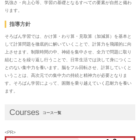
気強さ・向上心等、学習の基礎となるすべての要素が自然と備わ
ります。
指導方針
そろばん学習では、かけ算・わり算・見取算（加減算）を基本と
して計算問題を徹底的に解いていくことで、計算力を飛躍的に向
上させます。制限時間の中、神経を集中させ、全力で問題に取り
組むことを繰り返し行うことで、日常生活では決して身につくこ
とのない集中力を養います。脳をフル回転させ、計算していくと
いうことは、高次元での集中力の持続と精神力が必要となりま
す。そろばん学習によって、困難を乗り越えていく忍耐力を養い
ます。
Courses
コース一覧
<PR>