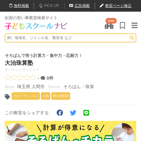
無料
掲載
PICK UP
広告掲載
教室ページ修正
全国の習い事教室検索サイト
new
そろばんで培う計算力・集中力・忍耐力！
大治珠算塾
オハルシュザンジュク
-
0件
埼玉県 入間市
そろばん・珠算
グループレッスン
人気
初心者歓迎
この教室をシェアする