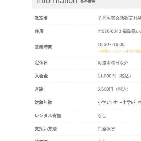
Information
基本情報
教室名
子ども英会話教室 HAP
住所
〒970-8043 福島
15:30～19:00
営業時間
※体験レッスン・見学の実
定休日
毎週木曜日以外
入会金
11,000円（税込）
月謝
6,600円（税込）
対象年齢
小学1年生〜小学6年
レンタル有無
なし
支払い方法
口座振替