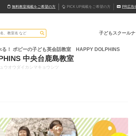
無料
教室
掲載
をご希望の方
PICK UP
掲載
をご希望の方
PR
広告
子どもスクールナ
 ポピーの子ども英会話教室 HAPPY DOLPHINS
PHINS 中央台鹿島教室
チュウオウダイカシマキョウシツ