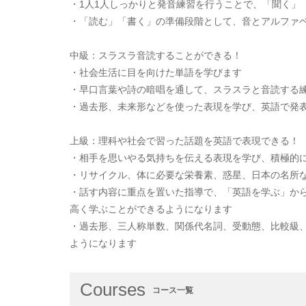
・1人1人しっかりと発音練習を行うことで、「聞く」
・「読む」「書く」の準備段階として、音とアルファ
中級：スラスラ音読することができる！
・社会生活に目を向けた単語を学びます
・早口言葉や詩の暗唱を通して、スラスラと音読する
・過去形、未来形などを使った表現を学び、英語で発
上級：理科や社会で習った話題を英語で表現できる！
・相手を思いやる気持ちを伝える表現を学び、積極的
・リサイクル、体に必要な栄養素、惑星、日本の名所
・話す内容に重点を置いた指導で、「英語を学ぶ」から
高く学ぶことができるようになります
・過去形、三人称単数、関係代名詞、受動態、比較級
ようになります
Courses
コース一覧