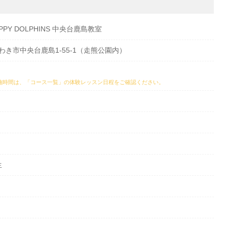
PY DOLPHINS 中央台鹿島教室
県いわき市中央台鹿島1-55-1（走熊公園内）
施時間は、
「コース一覧」の体験レッスン日程
をご確認ください。
生