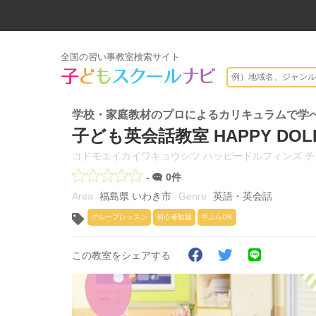
全国の習い事教室検索サイト
学校・家庭教材のプロによるカリキュラムで学べる！
子ども英会話教室 HAPPY DOL
コドモエイカイワキョウシツ ハッピードルフィンズ 
-
0件
福島県 いわき市
英語・英会話
グループレッスン
初心者歓迎
手ぶらOK
この教室をシェアする