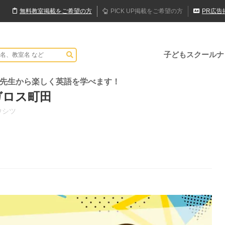
無料
教室
掲載
をご希望の方
PICK UP
掲載
をご希望の方
PR
広告
子どもスクールナ
な先生から楽しく英語を学べます！
メガロス町田
ウシツ