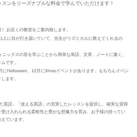
ッスンをリーズナブルな料金で学んでいただけます！
！ お近くの教室をご案内致します。
人1人に目が行き届いていて、先生がリズミカルに教えてくれるの
ォニックスの音を学ぶことから簡単な単語、文章、ノートに書く、
ラムです。
月にHalloween、12月にXmasイベントがあります。もちろんイベン
りします。
」「生きた英語」「使える英語」の充実したレッスンを提供し、確実な習得
を受け入れられる柔軟性と豊かな想像力を育み、お子様の持ってい
考えています。