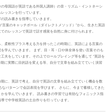
分の母国語が英語である外国人講師）の音・リズム・イントネーシ
るレッスンを行っています。
字の読み書きを指導していきます。
“言葉のキャッチボール（ダイレクトメソッド）”から、生きた英語
立てのレッスンで英語で話す感覚を自然に身に付けられます。
ら、柔軟性プラス考える力を持ったこの時期に、英語による言葉の
を学んでいきます。 まず、目・耳・口や体全体を使い言葉そのも
工夫をしています。その上でロールプレイング等を通して “英語を
の時期に実際に目的語を変える等、自分で文章を組み立てていく演習
時期に、英語で考え、自分で英語の文章を組み立てていく機会を数
ろなパターンで会話表現を学びます。 さらに、今まで蓄積してきた
かを学んでいきます。 読み書きの学習では有効なフォニックス指
指導で中学校英語の土台作りを行っています。