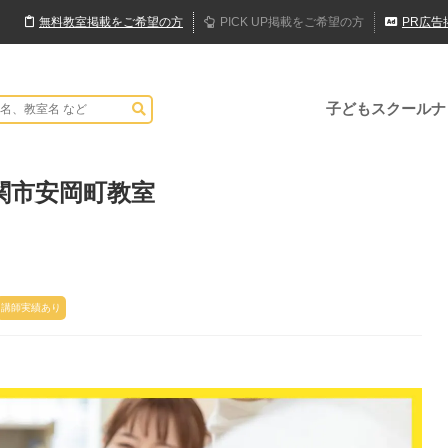
無料
教室
掲載
をご希望の方
PICK UP
掲載
をご希望の方
PR
広告
子どもスクールナ
関市安岡町教室
講師実績あり