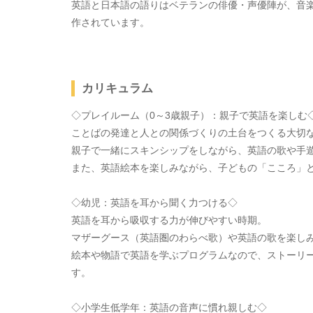
英語と日本語の語りはベテランの俳優・声優陣が、音
作されています。
カリキュラム
◇プレイルーム（0～3歳親子）：親子で英語を楽しむ
ことばの発達と人との関係づくりの土台をつくる大切
親子で一緒にスキンシップをしながら、英語の歌や手
また、英語絵本を楽しみながら、子どもの「こころ」
◇幼児：英語を耳から聞く力つける◇
英語を耳から吸収する力が伸びやすい時期。
マザーグース（英語圏のわらべ歌）や英語の歌を楽し
絵本や物語で英語を学ぶプログラムなので、ストーリ
す。
◇小学生低学年：英語の音声に慣れ親しむ◇