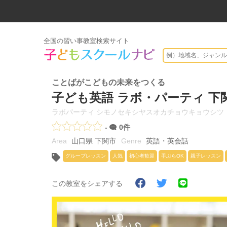
全国の習い事教室検索サイト
ことばがこどもの未来をつくる
子ども英語 ラボ・パーティ 下
ラボパーティ シモノセキシヤスオカチョウキョウシツ
-
0件
山口県 下関市
英語・英会話
グループレッスン
人気
初心者歓迎
手ぶらOK
親子レッスン
この教室をシェアする