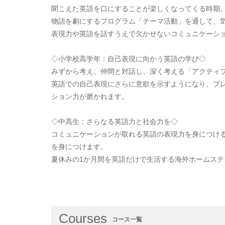
聞こえた英語を口にすることが楽しくなってくる時期
物語を劇にするプログラム「テーマ活動」を通して、
表現力や英語を話すうえで欠かせないコミュニケーシ
◇小学校高学年：自己表現に向かう英語の学び◇
みずから考え、仲間と対話し、深く考える「アクティ
英語での自己表現にさらに意欲を示すようになり、プ
ション力が磨かれます。
◇中高生：さらなる英語力と社会力を◇
コミュニケーションが取れる英語の表現力を身につけ
を身につけます。
夏休みの1か月間を英語だけで生活する海外ホームス
Courses
コース一覧