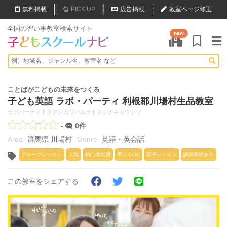
無料
掲載
PICK UP
広告掲載
教室ページ修正
全国の習い事教室検索サイト
new
ことばがこどもの未来をつくる
子ども英語 ラボ・パーティ 利根郡川場村生品教室
ラボパーティトネグンカワバムラトネシナキョウシツ
-
0件
群馬県 川場村
英語・英会話
グループレッスン
人気
初心者歓迎
手ぶらOK
親子レッスン
講師実績あり
この教室をシェアする