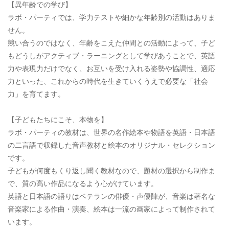
【異年齢での学び】
ラボ・パーティでは、学力テストや細かな年齢別の活動はありま
せん。
競い合うのではなく、年齢をこえた仲間との活動によって、子ど
もどうしがアクティブ・ラーニングとして学びあうことで、英語
力や表現力だけでなく、お互いを受け入れる姿勢や協調性、適応
力といった、これからの時代を生きていくうえで必要な「社会
力」を育てます。
【子どもたちにこそ、本物を】
ラボ・パーティの教材は、世界の名作絵本や物語を英語・日本語
の二言語で収録した音声教材と絵本のオリジナル・セレクション
です。
子どもが何度もくり返し聞く教材なので、題材の選択から制作ま
で、質の高い作品になるよう心がけています。
英語と日本語の語りはベテランの俳優・声優陣が、音楽は著名な
音楽家による作曲・演奏、絵本は一流の画家によって制作されて
います。