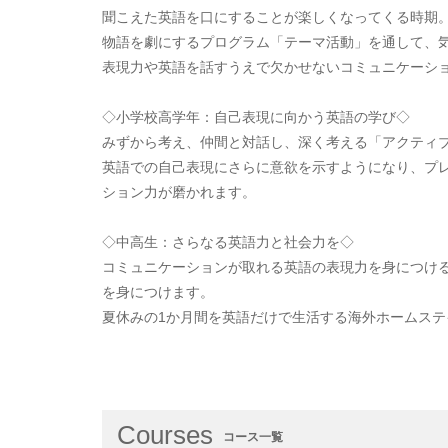
聞こえた英語を口にすることが楽しくなってくる時期
物語を劇にするプログラム「テーマ活動」を通して、
表現力や英語を話すうえで欠かせないコミュニケーシ
◇小学校高学年：自己表現に向かう英語の学び◇
みずから考え、仲間と対話し、深く考える「アクティ
英語での自己表現にさらに意欲を示すようになり、プ
ション力が磨かれます。
◇中高生：さらなる英語力と社会力を◇
コミュニケーションが取れる英語の表現力を身につけ
を身につけます。
夏休みの1か月間を英語だけで生活する海外ホームス
Courses
コース一覧