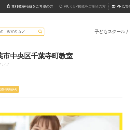
無料
教室
掲載
をご希望の方
PICK UP
掲載
をご希望の方
PR
広告
子どもスクールナ
葉市中央区千葉寺町教室
ウシツ
講師実績あり