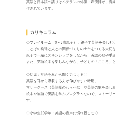
英語と日本語の語りはベテランの俳優・声優陣が、音
作されています。
カリキュラム
◇プレイルーム（0～3歳親子）：親子で英語を楽しむ
ことばの発達と人との関係づくりの土台をつくる大切
親子で一緒にスキンシップをしながら、英語の歌や手
また、英語絵本を楽しみながら、子どもの「こころ」
◇幼児：英語を耳から聞く力つける◇
英語を耳から吸収する力が伸びやすい時期。
マザーグース（英語圏のわらべ歌）や英語の歌を楽し
絵本や物語で英語を学ぶプログラムなので、ストーリ
す。
◇小学生低学年：英語の音声に慣れ親しむ◇