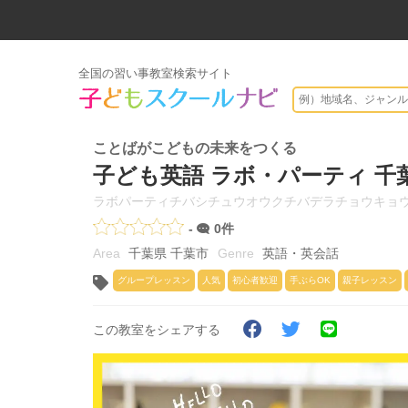
全国の習い事教室検索サイト
ことばがこどもの未来をつくる
子ども英語 ラボ・パーティ 千
ラボパーティチバシチュウオウクチバデラチョウキョ
-
0件
千葉県 千葉市
英語・英会話
グループレッスン
人気
初心者歓迎
手ぶらOK
親子レッスン
この教室をシェアする